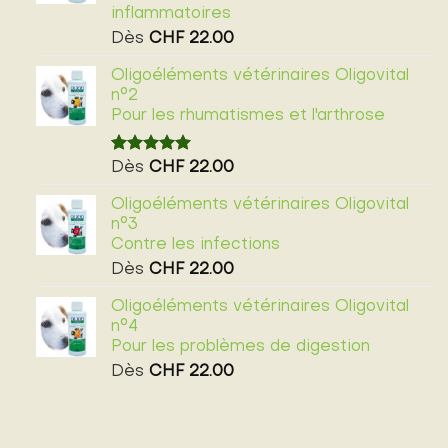
inflammatoires
Dès
CHF
22.00
Oligoéléments vétérinaires Oligovital
n°2
Pour les rhumatismes et l'arthrose
Noté
2
Dès
CHF
22.00
5.00
sur 5 basé
sur
Oligoéléments vétérinaires Oligovital
notations
n°3
client
Contre les infections
Dès
CHF
22.00
Oligoéléments vétérinaires Oligovital
n°4
Pour les problèmes de digestion
Dès
CHF
22.00