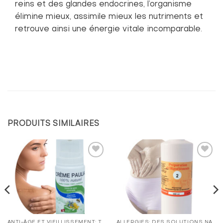
reins et des glandes endocrines, l’organisme
élimine mieux, assimile mieux les nutriments et
retrouve ainsi une énergie vitale incomparable.
PRODUITS SIMILAIRES
Ajouter
Ajouter
à la
à la
liste de
liste de
souhaits
souhaits
ANTI-ÂGE ET VIEILLISSEMENT: TRAITEMENT NATUREL
ALLERGIES: DES SOLUTIONS NATURELLES EFFICACES