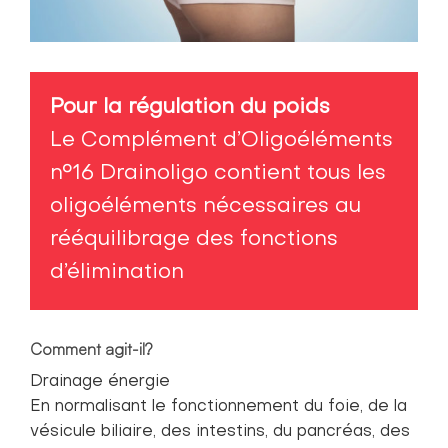
drainage hepatique renal byotop
Pour la régulation du poids
Le Complément d’Oligoéléments
n°16 Drainoligo contient tous les
oligoéléments nécessaires au
rééquilibrage des fonctions
d’élimination
Comment agit-il?
Drainage énergie
En normalisant le fonctionnement du foie, de la
vésicule biliaire, des intestins, du pancréas, des