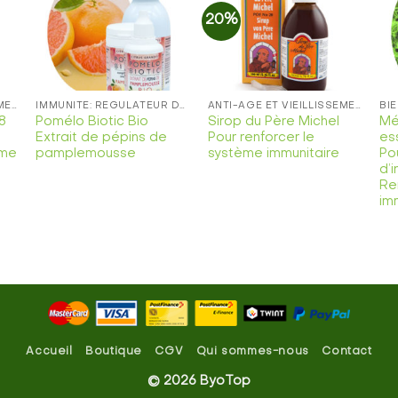
20%
r
Ajouter
Ajouter
à la
à la
e
liste de
liste de
s
souhaits
souhaits
ANTI-ÂGE ET VIEILLISSEMENT: TRAITEMENT NATUREL
IMMUNITÉ: RÉGULATEUR DE LA FONCTION IMMUNITAIRE
ANTI-ÂGE ET VIEILLISSEMENT: TRAITEMENT NATUREL
8
Pomélo Biotic Bio
Sirop du Père Michel
Mé
Extrait de pépins de
Pour renforcer le
es
sme
pamplemousse
système immunitaire
Po
d’i
Re
im
Accueil
Boutique
CGV
Qui sommes-nous
Contact
© 2026 ByoTop