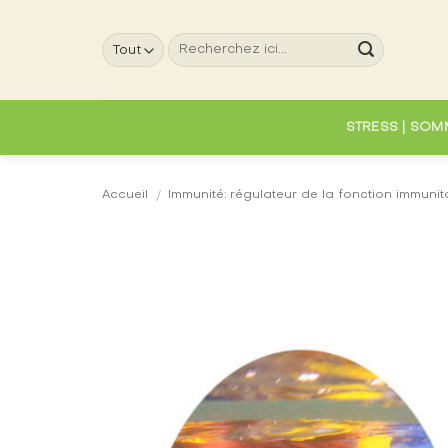
Passer
au
Recherche
contenu
pour :
STRESS | SOM
Accueil
/
Immunité: régulateur de la fonction immunit