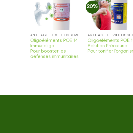
20%
Ajouter
Ajoute
à la
à la
liste de
liste d
souhaits
souhait
ANTI-ÂGE ET VIEILLISSEMENT: TRAITEMENT NATUREL
Oligoéléments POE 14
Oligoéléments POE 1
Immunoligo
Solution Précieuse
Pour booster les
Pour tonifier l’organi
défenses immunitaires