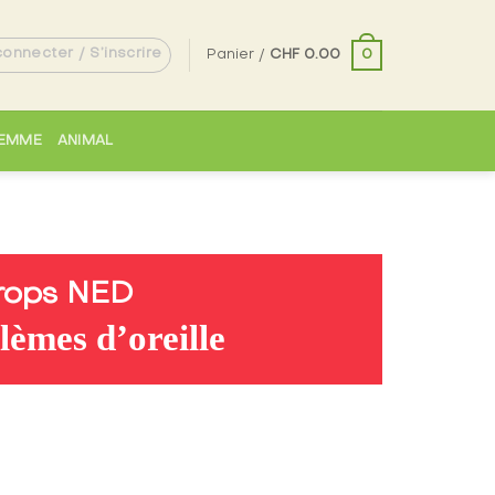
onnecter / S’inscrire
0
Panier /
CHF
0.00
EMME
ANIMAL
Drops NED
lèmes d’oreille