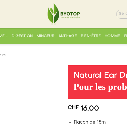
Se c
MEIL
DIGESTION
MINCEUR
ANTI-ÂGE
BIEN-ÊTRE
HOMME
F
aire
Natural Ear 
Pour les prob
Ajouter
à la liste
de
souhaits
CHF
16.00
Flacon de 15ml