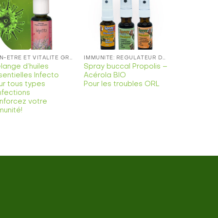
Ajouter
Ajouter
à la
à la
liste de
liste de
souhaits
souhaits
BIEN-ÊTRE ET VITALITÉ GRÂCE À DES PRODUITS DE SANTÉ NATURELLE ET DES PRODUITS COSMÉTIQUES
IMMUNITÉ: RÉGULATEUR DE LA FONCTION IMMUNITAIRE
lange d’huiles
Spray buccal Propolis –
sentielles Infecto
Acérola BIO
ur tous types
Pour les troubles ORL
nfections
nforcez votre
munité!