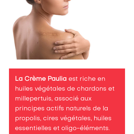
pour regenerer cicatriser byotop
La Crème Paulia
est riche en
huiles végétales de chardons et
millepertuis, associé aux
principes actifs naturels de la
propolis, cires végétales, huiles
essentielles et oligo-éléments.