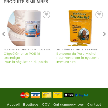
PRODUITS SIMILAIRES
Ajouter
Ajouter
à la
à la
liste de
liste de
souhaits
souhaits
ALLERGIES: DES SOLUTIONS NATURELLES EFFICACES
ANTI-ÂGE ET VIEILLISSEMENT: TRAITEMENT NATUREL
Oligoéléments POE 16
Bonbons du Père Michel
Drainoligo
Pour renforcer le système
Pour la régulation du poids
immunitaire
Accueil
Boutique
CGV
Qui sommes-nous
Contact